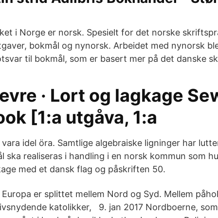
åket i Norge er norsk. Spesielt for det norske skriftsp
 utgaver, bokmål og nynorsk. Arbeidet med nynorsk ble
svar til bokmål, som er basert mer på det danske skr
evre · Lort og lagkage Se
ok [1:a utgåva, 1:a
 vara idel öra. Samtlige algebraiske ligninger har lutte
mål ska realiseras i handling i en norsk kommun som h
kage med et dansk flag og påskriften 50.
7. Europa er splittet mellem Nord og Syd. Mellem påh
livsnydende katolikker, 9. jan 2017 Nordboerne, so