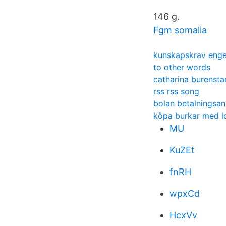
146 g.
Fgm somalia
kunskapskrav enge
to other words
catharina burensta
rss rss song
bolan betalningsa
köpa burkar med l
MU
KuZEt
fnRH
wpxCd
HcxVv