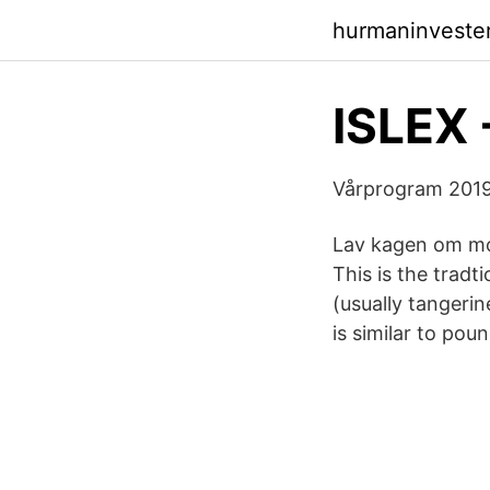
hurmaninveste
ISLEX 
Vårprogram 2019
Lav kagen om mor
This is the tradt
(usually tangerin
is similar to pou