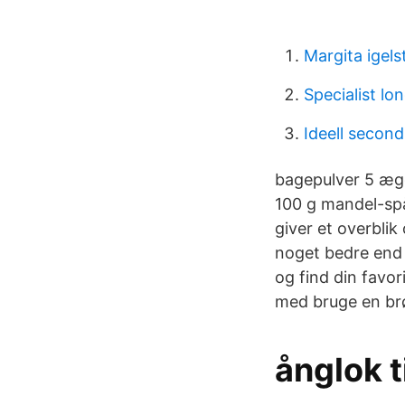
Margita igel
Specialist lon
Ideell secon
bagepulver 5 æg
100 g mandel-spå
giver et overblik
noget bedre end 
og find din favor
med bruge en brød
ånglok ti