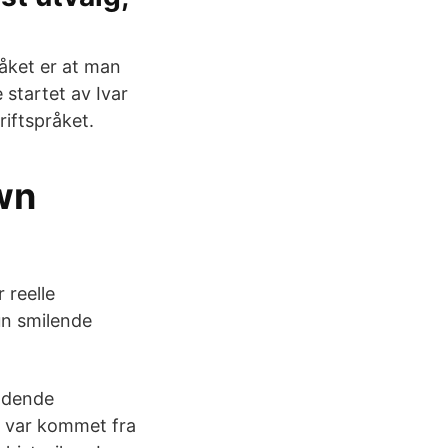
råket er at man
 startet av Ivar
iftspråket.
wn
r reelle
un smilende
oldende
m var kommet fra