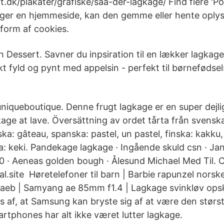
at.dk/plakater/grafiske/saa-der-lagkage/ Find flere 'Po
ger en hjemmeside, kan den gemme eller hente oplys
 form af cookies.
 Dessert. Savner du inpsiration til en lækker lagkag
kt fyld og pynt med appelsin - perfekt til børnefødse
uniqueboutique. Denne frugt lagkage er en super dejl
kage at lave. Översättning av ordet tårta från svenska
ka: gâteau, spanska: pastel, un pastel, finska: kakku
a: keki. Pandekage lagkage · Ingående skuld csn · J
0 · Aeneas golden bough · Ålesund Michael Med Til. 
eal.site Høretelefoner til barn | Barbie rapunzel nors
naeb | Samyang ae 85mm f1.4 | Lagkage svinkløv opsk
 af, at Samsung kan bryste sig af at være den største
rtphones har alt ikke været lutter lagkage.