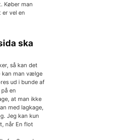
t. Køber man
 er vel en
sida ska
er, så kan det
de kan man vælge
res ud i bunde af
g på en
ge, at man ikke
dan med lagkage,
dag. Jeg kan kun
, når En flot