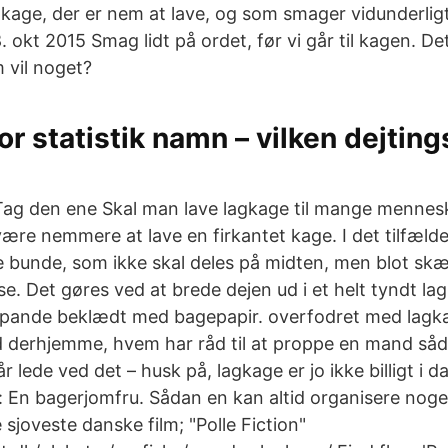
kage, der er nem at lave, og som smager vidunderlig
okt 2015 Smag lidt på ordet, før vi går til kagen. Det
vil noget?
or statistik namn – vilken dejting
Tag den ene Skal man lave lagkage til mange mennesk
være nemmere at lave en firkantet kage. I det tilfæl
de bunde, som ikke skal deles på midten, men blot skæ
e. Det gøres ved at brede dejen ud i et helt tyndt la
pande beklædt med bagepapir. overfodret med lagka
d derhjemme, hvem har råd til at proppe en mand så
år lede ved det – husk på, lagkage er jo ikke billigt i 
: En bagerjomfru. Sådan en kan altid organisere noget
e sjoveste danske film; "Polle Fiction"