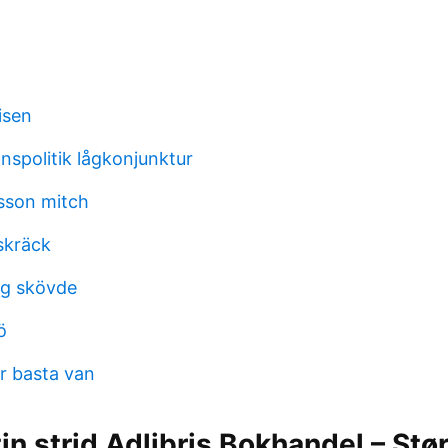
isen
nspolitik lågkonjunktur
sson mitch
skräck
ng skövde
ö
er basta van
in strid Adlibris Bokhandel – Stør