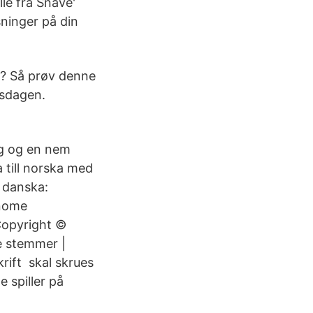
lle fra Snave'
ninger på din
e? Så prøv denne
lsdagen.
ig og en nem
 till norska med
, danska:
anome
Copyright ©
ke stemmer |
rift skal skrues
 spiller på