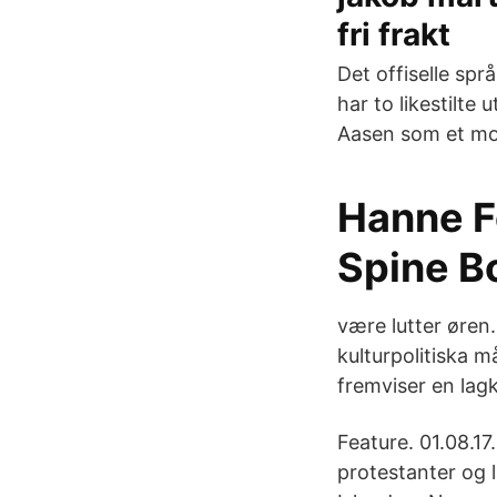
fri frakt
Det offiselle spr
har to likestilte
Aasen som et mot
Hanne F
Spine Bo
være lutter øren.
kulturpolitiska 
fremviser en lag
Feature. 01.08.1
protestanter og 