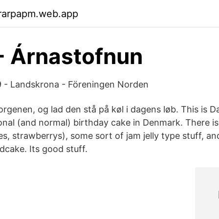
rarpapm.web.app
- Árnastofnun
 - Landskrona - Föreningen Norden
genen, og lad den stå på køl i dagens løb. This is D
ional (and normal) birthday cake in Denmark. There is 
es, strawberrys), some sort of jam jelly type stuff, an
ndcake. Its good stuff.