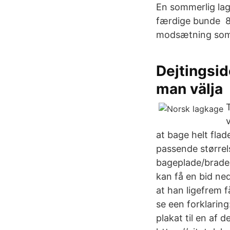
En sommerlig lag
færdige bunde 8. 
modsætning som 
Dejtingsid
man välja
at bage helt fla
passende størrels
bageplade/brade
kan få en bid ne
at han ligefrem f
se een forklaring
plakat til en af d