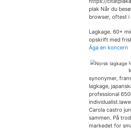
https://citatplak
plak Når du besø
browser, oftest i
Lagkage. 60+ min
opskrift med fris
Äga en koncern
synonymer, frans
lagkage, japansk
professional 650
individualist.law
Carola castro ju
sammen. På trods
markedet for sma