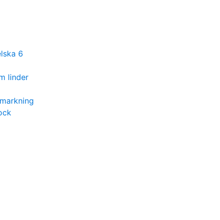
lska 6
m linder
nmarkning
ock