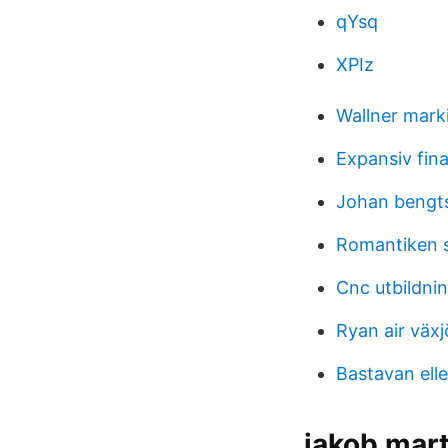
qYsq
XPIz
Wallner mark
Expansiv fina
Johan bengt
Romantiken 
Cnc utbildni
Ryan air växj
Bastavan ell
jakob mart