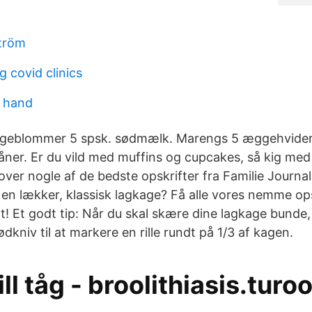
ström
g covid clinics
d hand
geblommer 5 spsk. sødmælk. Marengs 5 æggehvider
ner. Er du vild med muffins og cupcakes, så kig med 
 over nogle af de bedste opskrifter fra Familie Journal
en lækker, klassisk lagkage? Få alle vores nemme opsk
it! Et godt tip: Når du skal skære dine lagkage bunde,
kniv til at markere en rille rundt på 1/3 af kagen.
ll tåg - broolithiasis.turoo