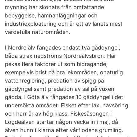
mynning har skonats från omfattande
bebyggelse, hamnanläggningar och
industriexploatering och är ett av länets mest
värdefulla naturområden.
I Nordre älv fångades endast två gäddyngel,
båda strax nedströms Nordreälvsbron. Här
pekas flera faktorer ut som bidragande,
exempelvis brist på bra lekområden, onaturlig
vattenreglering, predation av spigg på
gäddyngel samt predation av säl på vuxen
gädda. I Göta älv fångades 10 gäddyngel i det
undersökta området. Fisket efter lax, havsöring
och harr är av hög klass. Fiskesäsongen i
Lögdeälven startar någon vecka in i maj, då
älven hunnit klarna efter vårflodens grumling.