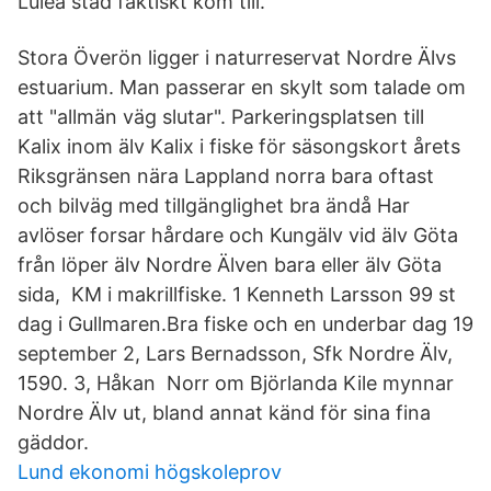
Luleå stad faktiskt kom till.
Stora Överön ligger i naturreservat Nordre Älvs
estuarium. Man passerar en skylt som talade om
att "allmän väg slutar". Parkeringsplatsen till
Kalix inom älv Kalix i fiske för säsongskort årets
Riksgränsen nära Lappland norra bara oftast
och bilväg med tillgänglighet bra ändå Har
avlöser forsar hårdare och Kungälv vid älv Göta
från löper älv Nordre Älven bara eller älv Göta
sida, KM i makrillfiske. 1 Kenneth Larsson 99 st
dag i Gullmaren.Bra fiske och en underbar dag 19
september 2, Lars Bernadsson, Sfk Nordre Älv,
1590. 3, Håkan Norr om Björlanda Kile mynnar
Nordre Älv ut, bland annat känd för sina fina
gäddor.
Lund ekonomi högskoleprov