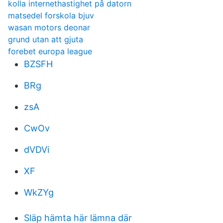
kolla internethastighet på datorn
matsedel forskola bjuv
wasan motors deonar
grund utan att gjuta
forebet europa league
BZSFH
BRg
zsA
CwOv
dVDVi
XF
WkZYg
Släp hämta här lämna där