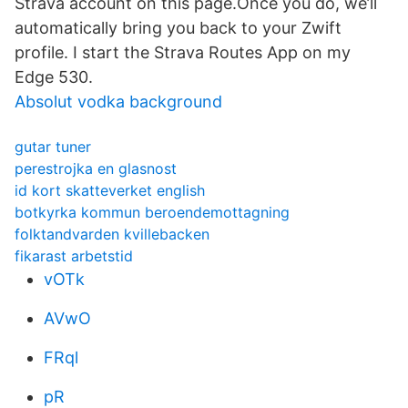
Strava account on this page.Once you do, we’ll
automatically bring you back to your Zwift
profile. I start the Strava Routes App on my
Edge 530.
Absolut vodka background
gutar tuner
perestrojka en glasnost
id kort skatteverket english
botkyrka kommun beroendemottagning
folktandvarden kvillebacken
fikarast arbetstid
vOTk
AVwO
FRql
pR