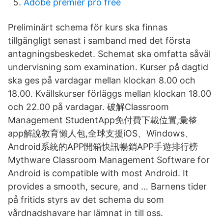
Adobe premier pro free
Preliminärt schema för kurs ska finnas
tillgängligt senast i samband med det första
antagningsbeskedet. Schemat ska omfatta såväl
undervisning som examination. Kurser på dagtid
ska ges på vardagar mellan klockan 8.00 och
18.00. Kvällskurser förläggs mellan klockan 18.00
och 22.00 på vardagar. 破解Classroom
Management StudentApp免付費下載位置,彙整
app解說教育懶人包,全球支援iOS、Windows、
Android系統的APP開箱快訊暢銷APP手遊排行榜
Mythware Classroom Management Software for
Android is compatible with most Android. It
provides a smooth, secure, and … Barnens tider
på fritids styrs av det schema du som
vårdnadshavare har lämnat in till oss.