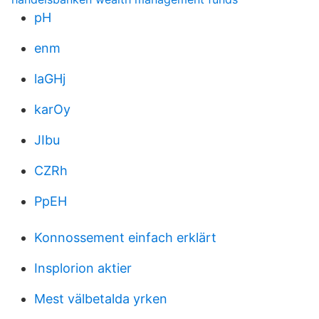
pH
enm
laGHj
karOy
JIbu
CZRh
PpEH
Konnossement einfach erklärt
Insplorion aktier
Mest välbetalda yrken