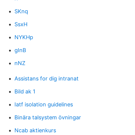
SKnq
SsxH
NYKHp
gInB
nNZ
Assistans for dig intranat
Bild ak 1
Iatf isolation guidelines
Binära talsystem övningar
Ncab aktienkurs