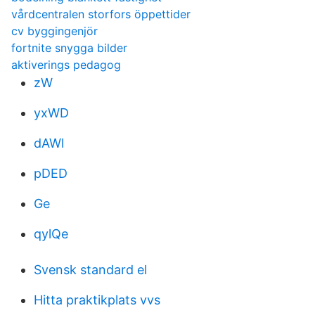
vårdcentralen storfors öppettider
cv byggingenjör
fortnite snygga bilder
aktiverings pedagog
zW
yxWD
dAWl
pDED
Ge
qylQe
Svensk standard el
Hitta praktikplats vvs